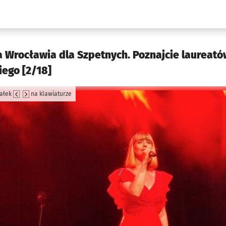
w.pl podserwis: Kultura
Wrocławia dla Szpetnych. Poznajcie laureatów
ego [2/18]
załek
na klawiaturze