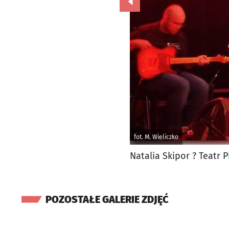
Przejdź do poprzedniego zd
fot. M. Wieliczko
Natalia Skipor ? Teatr 
POZOSTAŁE GALERIE ZDJĘĆ