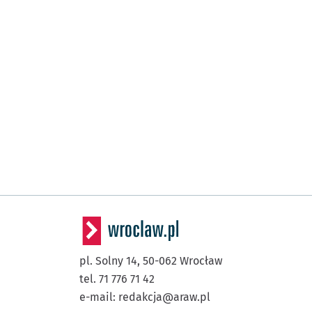
pl. Solny 14,
50-062
Wrocław
tel. 71 776 71 42
e-mail:
redakcja@araw.pl