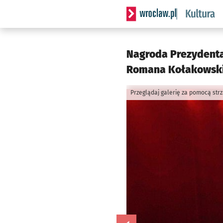
Serwis informacyjny wrocla
Nagroda Prezydenta 
Romana Kołakowski
Przeglądaj galerię za pomocą str