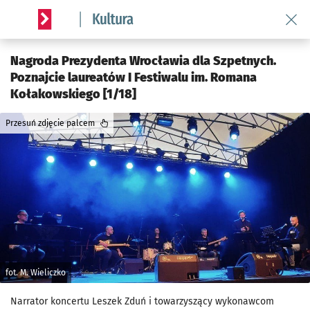
Wróć 
Serwis informacyjny wroclaw.pl podserwis: Kultura
Nagroda Prezydenta Wrocławia dla Szpetnych.
Poznajcie laureatów I Festiwalu im. Romana
Kołakowskiego [1/18]
Przesuń zdjęcie palcem
fot. M. Wieliczko
Narrator koncertu Leszek Zduń i towarzyszący wykonawcom