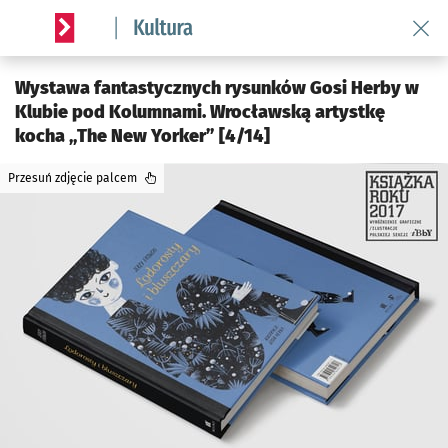
Wróć 
Serwis informacyjny wroclaw.pl podserwis: Kultura
Wystawa fantastycznych rysunków Gosi Herby w
Klubie pod Kolumnami. Wrocławską artystkę
kocha „The New Yorker” [4/14]
Przesuń zdjęcie palcem