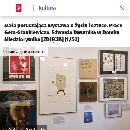
Wróć 
Serwis informacyjny wroclaw.pl podserwis: Kultura
Mała poruszająca wystawa o życiu i sztuce. Prace
Geta-Stankiewicza, Edwarda Dwurnika w Domku
Miedziorytnika [ZDJĘCIA] [1/50]
Przesuń zdjęcie palcem
fot. Oleksandr Poliakovsky