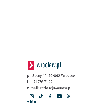
pl. Solny 14,
50-062
Wrocław
tel. 71 776 71 42
e-mail:
redakcja@araw.pl