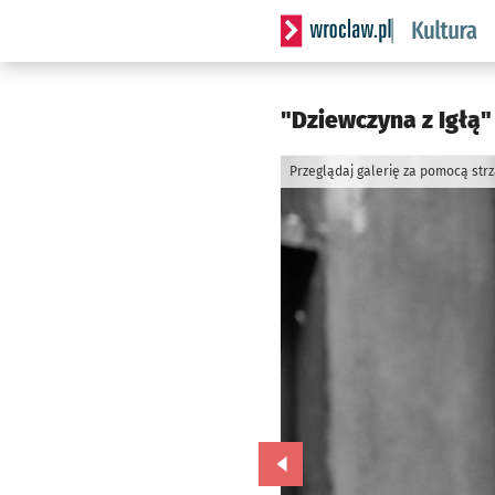
Serwis informacyjny wrocla
"Dziewczyna z Igłą"
Przeglądaj galerię za pomocą str
Przejdź do poprzedniego zd