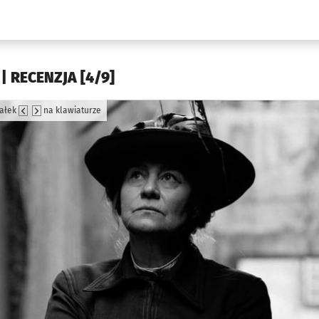
w.pl podserwis: Kultura
 | RECENZJA [4/9]
załek
na klawiaturze
jęcia.