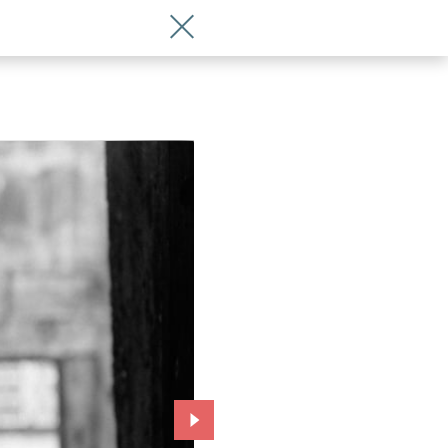
Wróć do artykułu "Dziewczyna z Igłą" 
Przejdź do kolejnego zdjęcia.