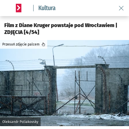
Wróć 
Serwis informacyjny wroclaw.pl podserwis: Kultura
Film z Diane Kruger powstaje pod Wrocławiem |
ZDJĘCIA [4/54]
Przesuń zdjęcie palcem
Oleksandr Poliakovsky