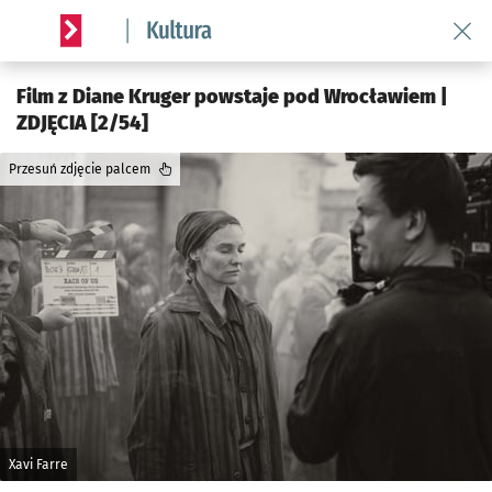
Wróć 
Serwis informacyjny wroclaw.pl podserwis: Kultura
Film z Diane Kruger powstaje pod Wrocławiem |
ZDJĘCIA [2/54]
Przesuń zdjęcie palcem
Xavi Farre