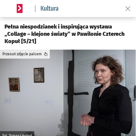
Wróć 
Serwis informacyjny wroclaw.pl podserwis: Kultura
Pełna niespodzianek i inspirująca wystawa
„Collage – klejone światy” w Pawilonie Czterech
Kopuł [5/21]
Przesuń zdjęcie palcem
fot. Tomasz Hołod