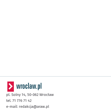
pl. Solny 14,
50-062
Wrocław
tel. 71 776 71 42
e-mail:
redakcja@araw.pl