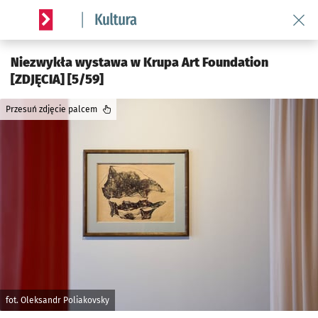
Wróć 
Serwis informacyjny wroclaw.pl podserwis: Kultura
Niezwykła wystawa w Krupa Art Foundation
[ZDJĘCIA] [5/59]
Przesuń zdjęcie palcem
fot. Oleksandr Poliakovsky