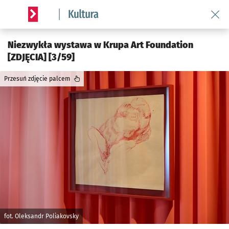
Wróć 
Serwis informacyjny wroclaw.pl podserwis: Kultura
Niezwykła wystawa w Krupa Art Foundation
[ZDJĘCIA] [3/59]
Przesuń zdjęcie palcem
fot. Oleksandr Poliakovsky