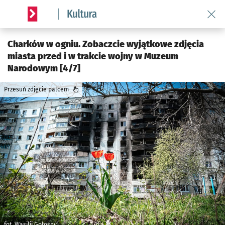
Wróć 
Serwis informacyjny wroclaw.pl podserwis: Kultura
Charków w ogniu. Zobaczcie wyjątkowe zdjęcia
miasta przed i w trakcie wojny w Muzeum
Narodowym [4/7]
Przesuń zdjęcie palcem
fot. Wasilij Gołosny