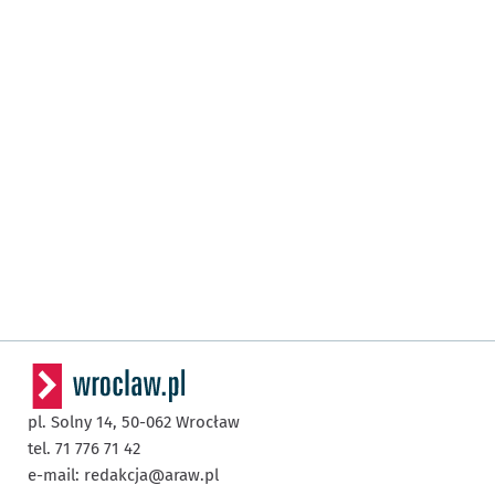
pl. Solny 14,
50-062
Wrocław
tel. 71 776 71 42
e-mail:
redakcja@araw.pl