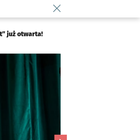
Wróć do artykułu Nowa scena dla dziec
” już otwarta!