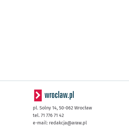
pl. Solny 14,
50-062
Wrocław
tel. 71 776 71 42
e-mail:
redakcja@araw.pl