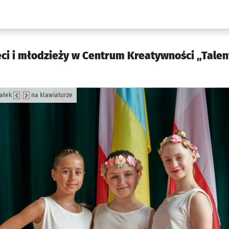
w.pl podserwis: Kultura
ci i młodzieży w Centrum Kreatywności „Talent
załek
na klawiaturze