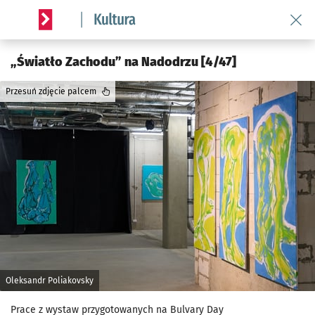
Wróć 
Serwis informacyjny wroclaw.pl podserwis: Kultura
„Światło Zachodu” na Nadodrzu [4/47]
Przesuń zdjęcie palcem
Oleksandr Poliakovsky
Prace z wystaw przygotowanych na Bulvary Day