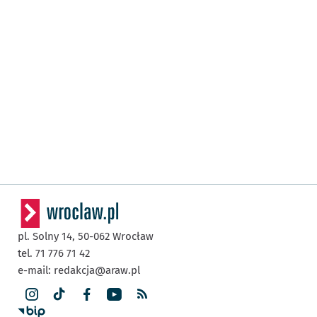
pl. Solny 14,
50-062
Wrocław
tel. 71 776 71 42
e-mail:
redakcja@araw.pl