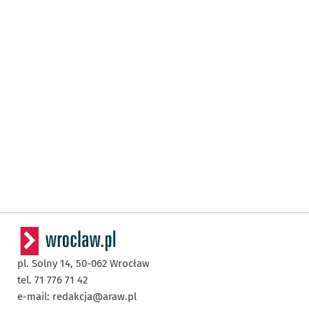
pl. Solny 14,
50-062
Wrocław
tel. 71 776 71 42
e-mail:
redakcja@araw.pl