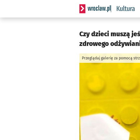
Serwis informacyjny wrocla
Czy dzieci muszą je
zdrowego odżywiani
Przeglądaj galerię za pomocą str