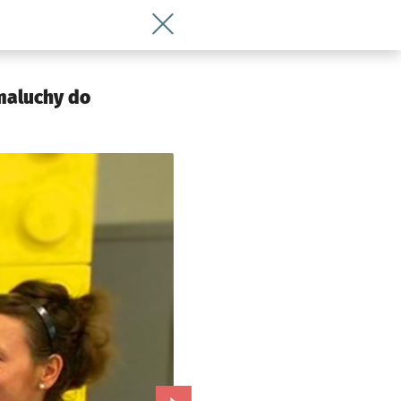
Wróć do artykułu Czy dzieci muszą jeś
 maluchy do