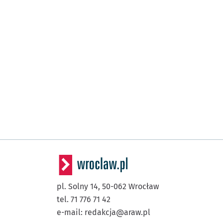
pl. Solny 14,
50-062
Wrocław
tel. 71 776 71 42
e-mail:
redakcja@araw.pl