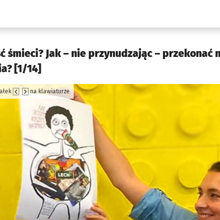
w.pl podserwis: Kultura
ść śmieci? Jak – nie przynudzając – przekonać
a? [1/14]
załek
na klawiaturze