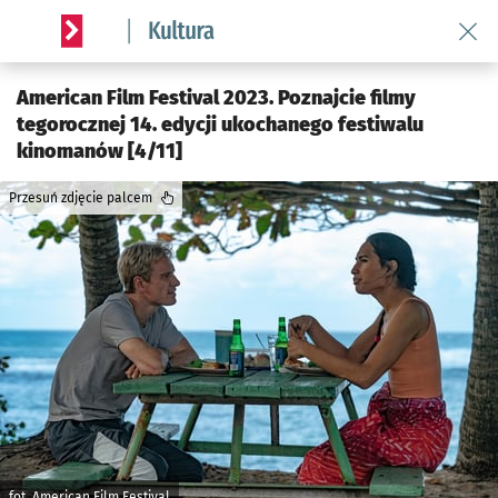
Wróć 
Serwis informacyjny wroclaw.pl podserwis: Kultura
American Film Festival 2023. Poznajcie filmy
tegorocznej 14. edycji ukochanego festiwalu
kinomanów [4/11]
Przesuń zdjęcie palcem
fot. American Film Festival