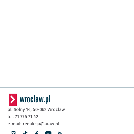
pl. Solny 14,
50-062
Wrocław
tel. 71 776 71 42
e-mail:
redakcja@araw.pl