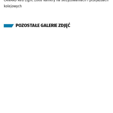
CANARD Red Light. Żółte kamery na skrzyżowaniach i przejazdach
kolejowych
POZOSTAŁE GALERIE ZDJĘĆ