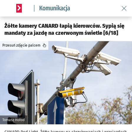
Wróć 
Serwis informacyjny wroclaw.pl podserwis: Komunikacja
Żółte kamery CANARD łapią kierowców. Sypią się
mandaty za jazdę na czerwonym świetle [6/18]
Przesuń zdjęcie palcem
Tomasz Hołod