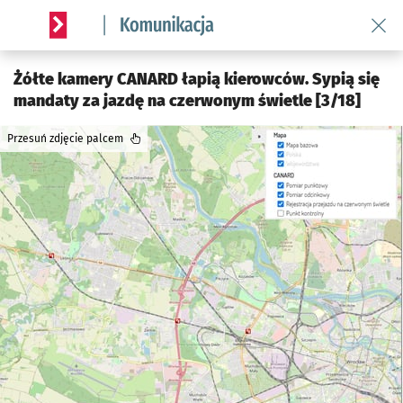
Wróć 
Serwis informacyjny wroclaw.pl podserwis: Komunikacja
Żółte kamery CANARD łapią kierowców. Sypią się
mandaty za jazdę na czerwonym świetle [3/18]
Przesuń zdjęcie palcem