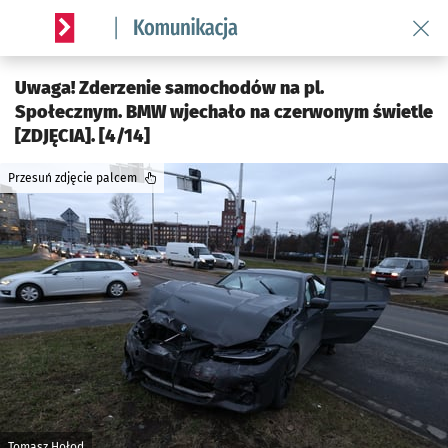
Wróć 
Serwis informacyjny wroclaw.pl podserwis: Komunikacja
Uwaga! Zderzenie samochodów na pl.
Społecznym. BMW wjechało na czerwonym świetle
[ZDJĘCIA]. [4/14]
Przesuń zdjęcie palcem
Tomasz Hołod