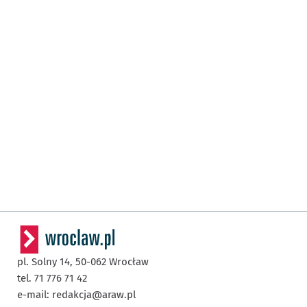
pl. Solny 14,
50-062
Wrocław
tel. 71 776 71 42
e-mail:
redakcja@araw.pl