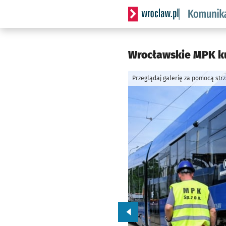
Serwis informacyjny wrocl
Wrocławskie MPK ku
Przeglądaj galerię za pomocą str
Przejdź do poprzedniego zd