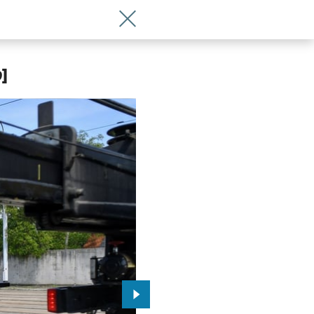
Wróć do artykułu Wrocławskie MPK kup
]
Przejdź do kolejnego zdjęcia.