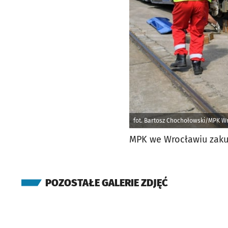
fot. Bartosz Chochołowski/MPK W
MPK we Wrocławiu zaku
POZOSTAŁE GALERIE ZDJĘĆ