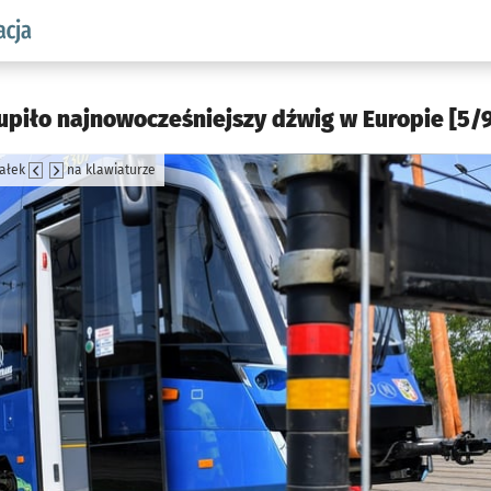
aw.pl podserwis: Komunikacja
piło najnowocześniejszy dźwig w Europie [5/9
załek
na klawiaturze
jęcia.