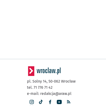
pl. Solny 14,
50-062
Wrocław
tel. 71 776 71 42
e-mail:
redakcja@araw.pl