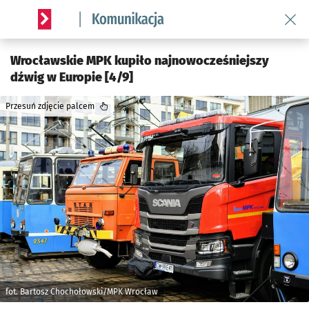
Wróć 
Serwis informacyjny wroclaw.pl podserwis: Komunikacja
Wrocławskie MPK kupiło najnowocześniejszy
dźwig w Europie [4/9]
Przesuń zdjęcie palcem
fot. Bartosz Chochołowski/MPK Wrocław