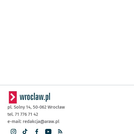
pl. Solny 14,
50-062
Wrocław
tel. 71 776 71 42
e-mail:
redakcja@araw.pl