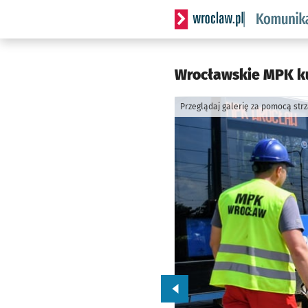
Serwis informacyjny wrocl
Wrocławskie MPK ku
Przeglądaj galerię za pomocą str
Przejdź do poprzedniego zd