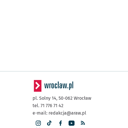
pl. Solny 14,
50-062
Wrocław
tel. 71 776 71 42
e-mail:
redakcja@araw.pl