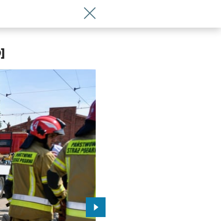
Wróć do artykułu Wrocławskie MPK kup
]
Przejdź do kolejnego zdjęcia.