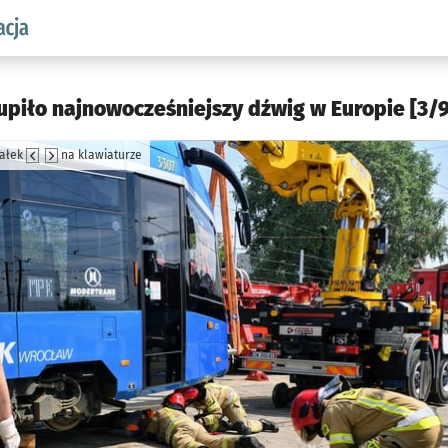
aw.pl podserwis: Komunikacja
piło najnowocześniejszy dźwig w Europie [3/9
załek
na klawiaturze
jęcia.