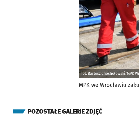
fot. Bartosz Chochołowski/MPK W
MPK we Wrocławiu zaku
POZOSTAŁE GALERIE ZDJĘĆ