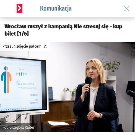
Wróć 
Serwis informacyjny wroclaw.pl podserwis: Komunikacja
Wrocław ruszył z kampanią Nie stresuj się - kup
bilet [1/6]
Przesuń zdjęcie palcem
Fot. Grzegorz Rajter