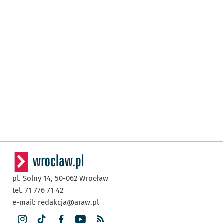
pl. Solny 14,
50-062
Wrocław
tel. 71 776 71 42
e-mail:
redakcja@araw.pl