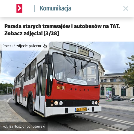
Wróć 
Serwis informacyjny wroclaw.pl podserwis: Komunikacja
Parada starych tramwajów i autobusów na TAT.
Zobacz zdjęcia! [3/38]
Przesuń zdjęcie palcem
Fot. Bartosz Chochołowski