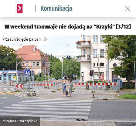
Wróć 
Serwis informacyjny wroclaw.pl podserwis: Komunikacja
W weekend tramwaje nie dojadą na "Krzyki" [3/12]
Przesuń zdjęcie palcem
Zuzanna Szarczyńska