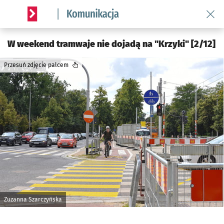
Wróć 
Serwis informacyjny wroclaw.pl podserwis: Komunikacja
W weekend tramwaje nie dojadą na "Krzyki" [2/12]
Przesuń zdjęcie palcem
Zuzanna Szarczyńska