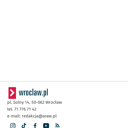
pl. Solny 14,
50-062
Wrocław
tel. 71 776 71 42
e-mail:
redakcja@araw.pl