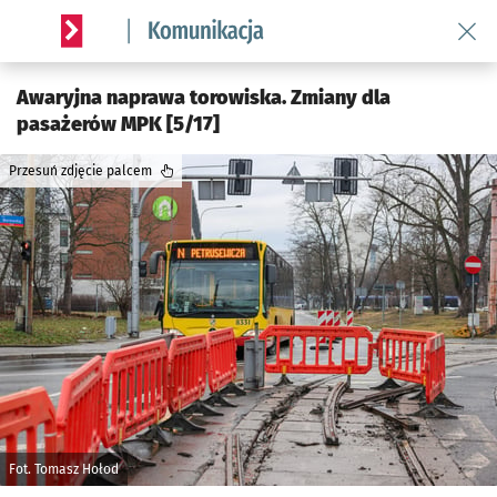
Wróć 
Serwis informacyjny wroclaw.pl podserwis: Komunikacja
Awaryjna naprawa torowiska. Zmiany dla
pasażerów MPK [5/17]
Przesuń zdjęcie palcem
Fot. Tomasz Hołod