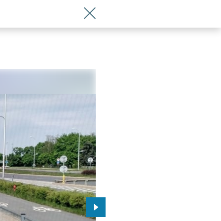
Wróć do artykułu Po sześciu tygodniac
Przejdź do kolejnego zdjęcia.