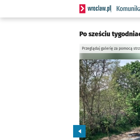
Serwis informacyjny wrocl
Po sześciu tygodnia
Przeglądaj galerię za pomocą str
Przejdź do poprzedniego zd