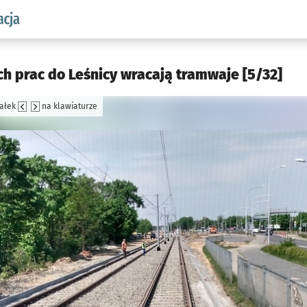
aw.pl podserwis: Komunikacja
ch prac do Leśnicy wracają tramwaje [5/32]
załek
na klawiaturze
jęcia.