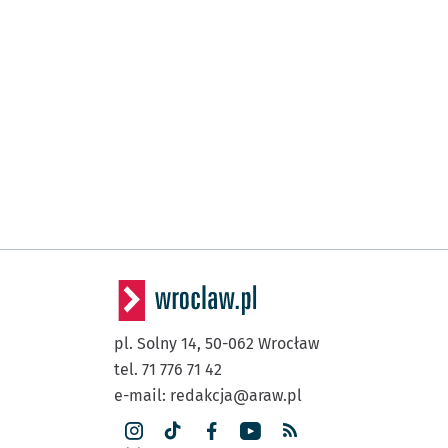
pl. Solny 14,
50-062
Wrocław
tel. 71 776 71 42
e-mail:
redakcja@araw.pl