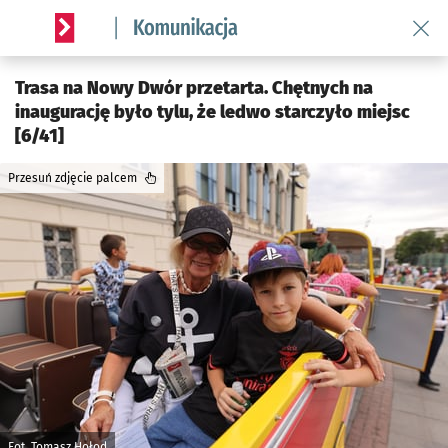
Wróć 
Serwis informacyjny wroclaw.pl podserwis: Komunikacja
Trasa na Nowy Dwór przetarta. Chętnych na
inaugurację było tylu, że ledwo starczyło miejsc
[6/41]
Przesuń zdjęcie palcem
Fot. Tomasz Hołod