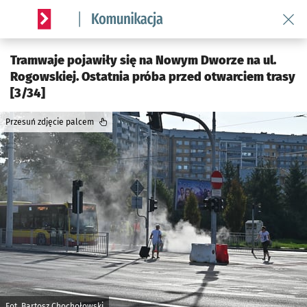
Wróć 
Serwis informacyjny wroclaw.pl podserwis: Komunikacja
Tramwaje pojawiły się na Nowym Dworze na ul.
Rogowskiej. Ostatnia próba przed otwarciem trasy
[3/34]
Przesuń zdjęcie palcem
Fot. Bartosz Chochołowski