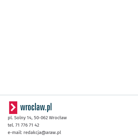
pl. Solny 14,
50-062
Wrocław
tel. 71 776 71 42
e-mail:
redakcja@araw.pl