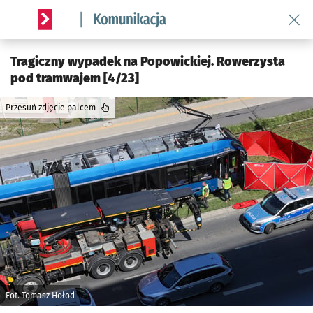
Wróć 
Serwis informacyjny wroclaw.pl podserwis: Komunikacja
Tragiczny wypadek na Popowickiej. Rowerzysta
pod tramwajem [4/23]
Przesuń zdjęcie palcem
Fot. Tomasz Hołod