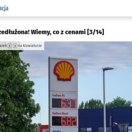
aw.pl podserwis: Komunikacja
edłużona! Wiemy, co z cenami [3/14]
załek
na klawiaturze
jęcia.