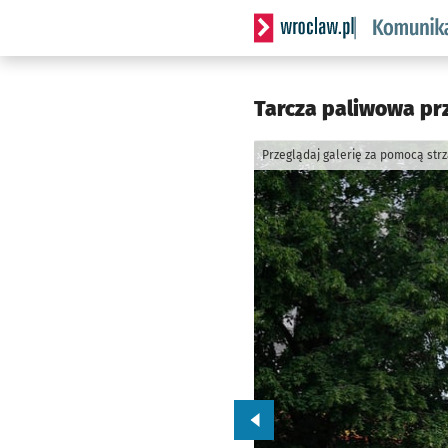
Serwis informacyjny wrocl
Tarcza paliwowa prz
Przeglądaj galerię za pomocą str
Przejdź do poprzedniego zd