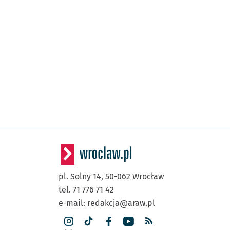
pl. Solny 14,
50-062
Wrocław
tel. 71 776 71 42
e-mail:
redakcja@araw.pl