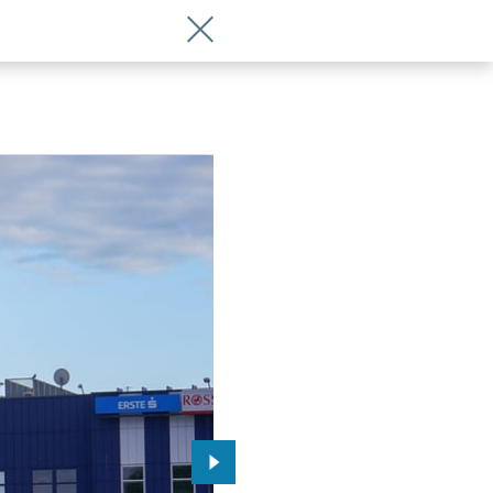
Wróć do artykułu Tarcza paliwowa prz
Przejdź do kolejnego zdjęcia.