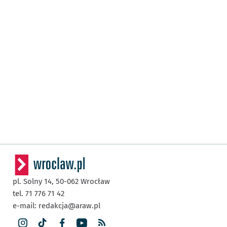
pl. Solny 14,
50-062
Wrocław
tel. 71 776 71 42
e-mail:
redakcja@araw.pl