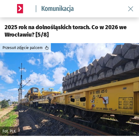
Wróć 
Serwis informacyjny wroclaw.pl podserwis: Komunikacja
2025 rok na dolnośląskich torach. Co w 2026 we
Wrocławiu? [5/8]
Przesuń zdjęcie palcem
Fot. PLK