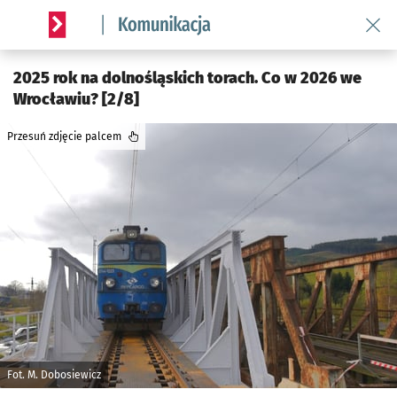
Wróć 
Serwis informacyjny wroclaw.pl podserwis: Komunikacja
2025 rok na dolnośląskich torach. Co w 2026 we
Wrocławiu? [2/8]
Przesuń zdjęcie palcem
Fot. M. Dobosiewicz