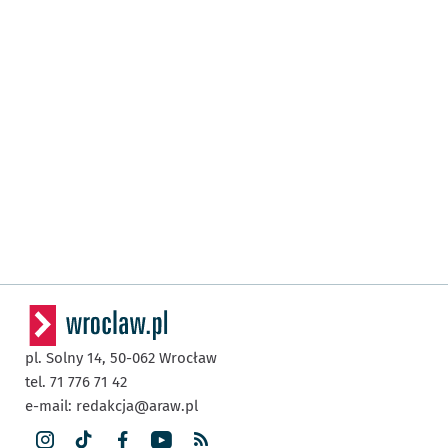
pl. Solny 14,
50-062
Wrocław
tel. 71 776 71 42
e-mail:
redakcja@araw.pl