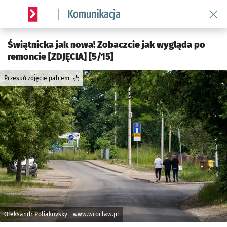
Wróć 
Serwis informacyjny wroclaw.pl podserwis: Komunikacja
Świątnicka jak nowa! Zobaczcie jak wygląda po
remoncie [ZDJĘCIA] [5/15]
Przesuń zdjęcie palcem
Oleksandr Poliakovsky - www.wroclaw.pl