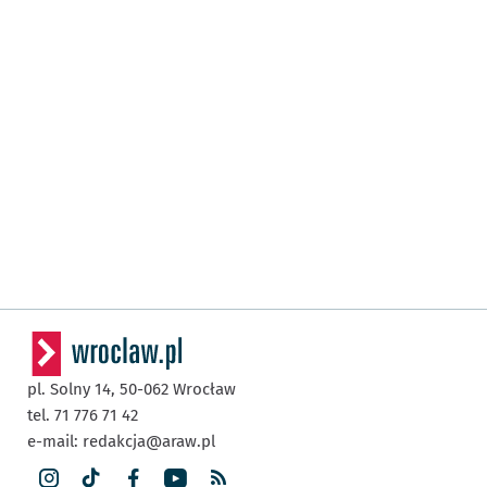
pl. Solny 14,
50-062
Wrocław
tel. 71 776 71 42
e-mail:
redakcja@araw.pl