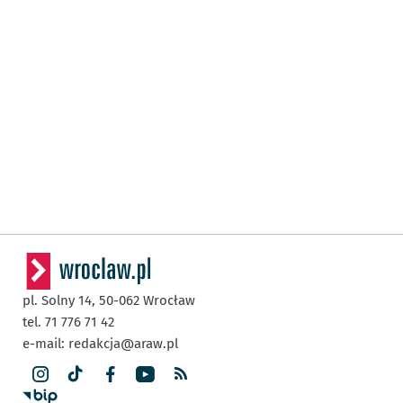
pl. Solny 14,
50-062
Wrocław
tel. 71 776 71 42
e-mail:
redakcja@araw.pl