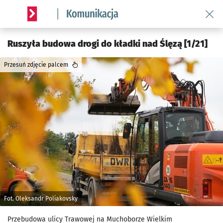
Wróć 
Serwis informacyjny wroclaw.pl podserwis: Komunikacja
Ruszyła budowa drogi do kładki nad Ślęzą [1/21]
Przesuń zdjęcie palcem
Fot. Oleksandr Poliakovsky
Przebudowa ulicy Trawowej na Muchoborze Wielkim