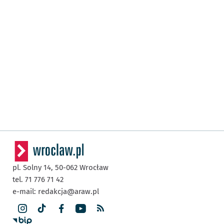
pl. Solny 14,
50-062
Wrocław
tel. 71 776 71 42
e-mail:
redakcja@araw.pl