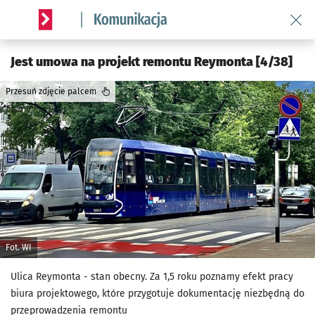
Wróć 
Serwis informacyjny wroclaw.pl podserwis: Komunikacja
Jest umowa na projekt remontu Reymonta [4/38]
Przesuń zdjęcie palcem
Fot. WI
Ulica Reymonta - stan obecny. Za 1,5 roku poznamy efekt pracy
biura projektowego, które przygotuje dokumentację niezbędną do
przeprowadzenia remontu