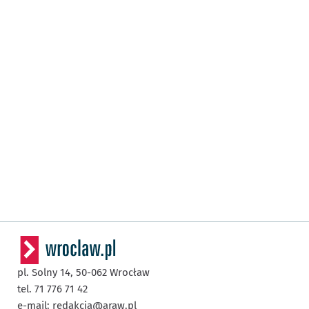
pl. Solny 14,
50-062
Wrocław
tel. 71 776 71 42
e-mail:
redakcja@araw.pl