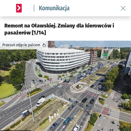
Wróć 
Serwis informacyjny wroclaw.pl podserwis: Komunikacja
Remont na Oławskiej. Zmiany dla kierowców i
pasażerów [1/14]
Przesuń zdjęcie palcem