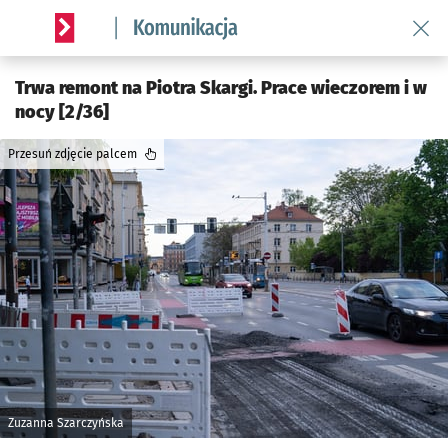
Wróć 
Serwis informacyjny wroclaw.pl podserwis: Komunikacja
Trwa remont na Piotra Skargi. Prace wieczorem i w
nocy [2/36]
Przesuń zdjęcie palcem
Zuzanna Szarczyńska