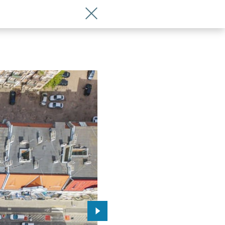
Wróć do artykułu Metamorfoza ulicy Ko
Przejdź do kolejnego zdjęcia.