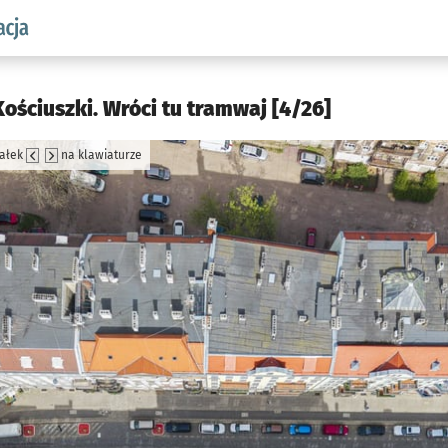
aw.pl podserwis: Komunikacja
ościuszki. Wróci tu tramwaj [4/26]
załek
na klawiaturze
jęcia.