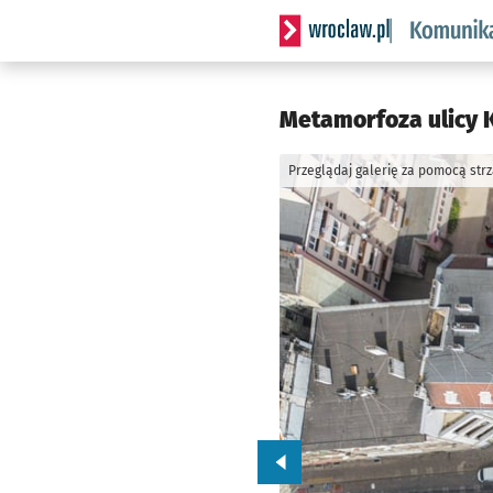
Serwis informacyjny wrocl
Metamorfoza ulicy K
Przeglądaj galerię za pomocą str
Przejdź do poprzedniego zd