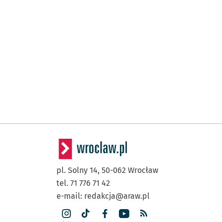
pl. Solny 14,
50-062
Wrocław
tel. 71 776 71 42
e-mail:
redakcja@araw.pl