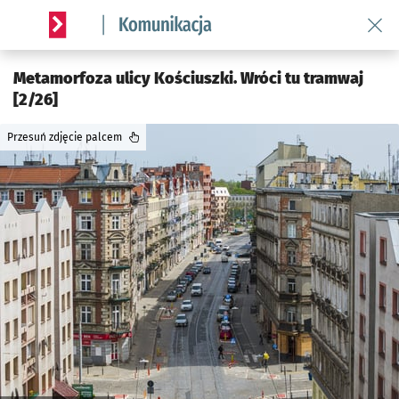
Wróć 
Serwis informacyjny wroclaw.pl podserwis: Komunikacja
Metamorfoza ulicy Kościuszki. Wróci tu tramwaj
[2/26]
Przesuń zdjęcie palcem