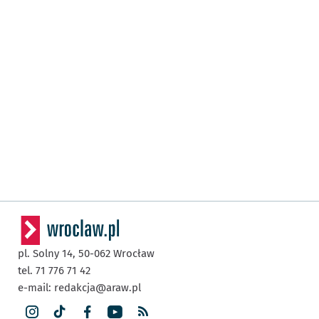
pl. Solny 14,
50-062
Wrocław
tel. 71 776 71 42
e-mail:
redakcja@araw.pl