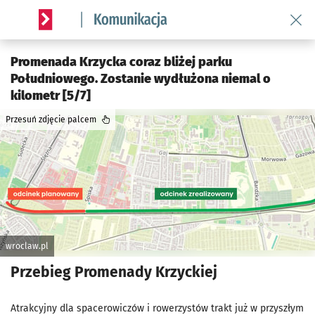
Wróć 
Serwis informacyjny wroclaw.pl podserwis: Komunikacja
Promenada Krzycka coraz bliżej parku
Południowego. Zostanie wydłużona niemal o
kilometr [5/7]
Przesuń zdjęcie palcem
wroclaw.pl
Przebieg Promenady Krzyckiej
Atrakcyjny dla spacerowiczów i rowerzystów trakt już w przyszłym