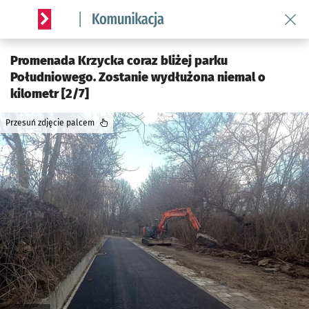
Wróć 
Serwis informacyjny wroclaw.pl podserwis: Komunikacja
Promenada Krzycka coraz bliżej parku
Południowego. Zostanie wydłużona niemal o
kilometr [2/7]
Przesuń zdjęcie palcem