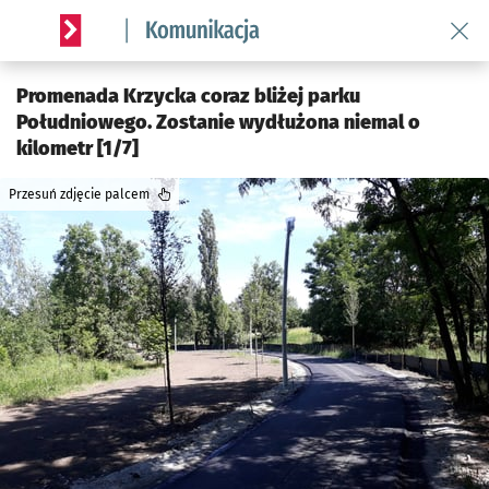
Wróć 
Serwis informacyjny wroclaw.pl podserwis: Komunikacja
Promenada Krzycka coraz bliżej parku
Południowego. Zostanie wydłużona niemal o
kilometr [1/7]
Przesuń zdjęcie palcem