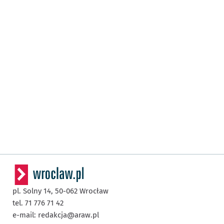
pl. Solny 14,
50-062
Wrocław
tel. 71 776 71 42
e-mail:
redakcja@araw.pl