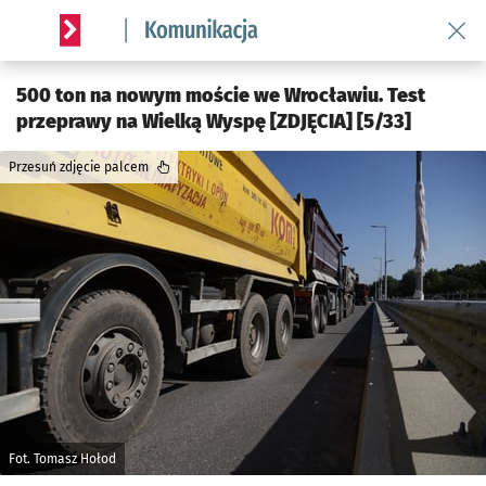
Wróć 
Serwis informacyjny wroclaw.pl podserwis: Komunikacja
500 ton na nowym moście we Wrocławiu. Test
przeprawy na Wielką Wyspę [ZDJĘCIA] [5/33]
Przesuń zdjęcie palcem
Fot. Tomasz Hołod