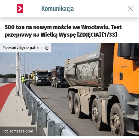
Wróć 
Serwis informacyjny wroclaw.pl podserwis: Komunikacja
500 ton na nowym moście we Wrocławiu. Test
przeprawy na Wielką Wyspę [ZDJĘCIA] [1/33]
Przesuń zdjęcie palcem
Fot. Tomasz Hołod