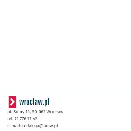
pl. Solny 14,
50-062
Wrocław
tel. 71 776 71 42
e-mail:
redakcja@araw.pl