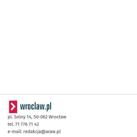
pl. Solny 14,
50-062
Wrocław
tel. 71 776 71 42
e-mail:
redakcja@araw.pl