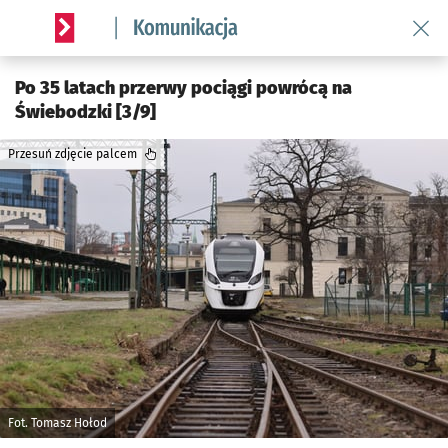
Wróć 
Serwis informacyjny wroclaw.pl podserwis: Komunikacja
Po 35 latach przerwy pociągi powrócą na
Świebodzki [3/9]
Przesuń zdjęcie palcem
Fot. Tomasz Hołod