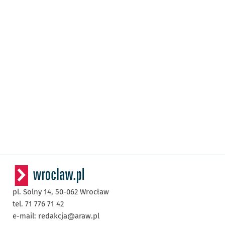
pl. Solny 14,
50-062
Wrocław
tel. 71 776 71 42
e-mail:
redakcja@araw.pl