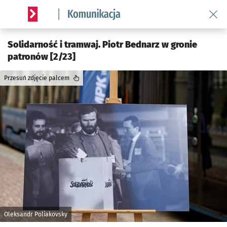
Wróć 
Serwis informacyjny wroclaw.pl podserwis: Komunikacja
Solidarność i tramwaj. Piotr Bednarz w gronie
patronów [2/23]
Przesuń zdjęcie palcem
Oleksandr Poliakovsky