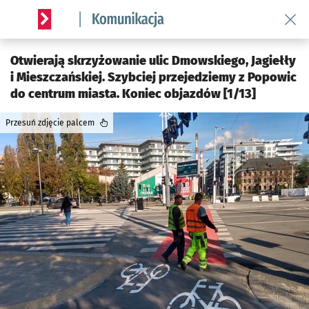
Wróć 
Serwis informacyjny wroclaw.pl podserwis: Komunikacja
Otwierają skrzyżowanie ulic Dmowskiego, Jagiełły
i Mieszczańskiej. Szybciej przejedziemy z Popowic
do centrum miasta. Koniec objazdów [1/13]
Przesuń zdjęcie palcem