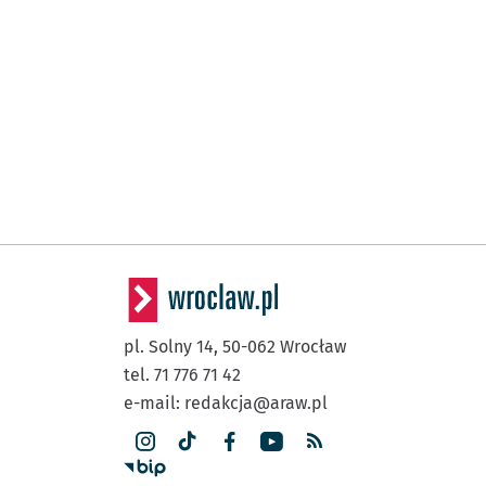
pl. Solny 14,
50-062
Wrocław
tel. 71 776 71 42
e-mail:
redakcja@araw.pl