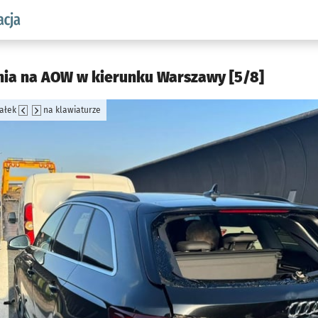
aw.pl podserwis: Komunikacja
nia na AOW w kierunku Warszawy [5/8]
załek
na klawiaturze
jęcia.