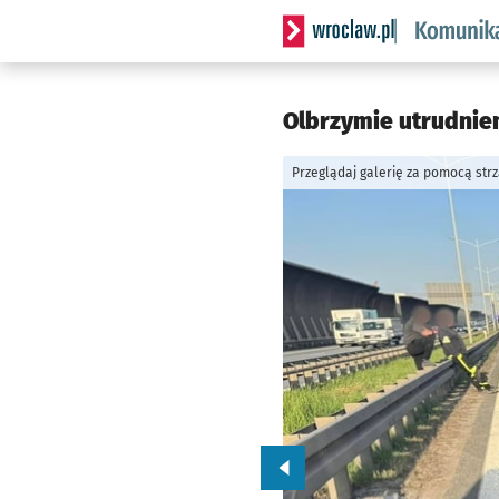
Serwis informacyjny wrocl
Olbrzymie utrudnie
Przeglądaj galerię za pomocą str
Przejdź do poprzedniego zd