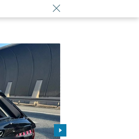
Wróć do artykułu Olbrzymie utrudnie
Przejdź do kolejnego zdjęcia.